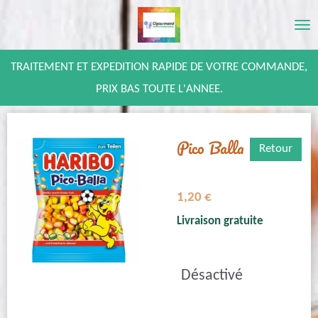
Passer
au
contenu
TRAITEMENT ET EXPEDITION RAPIDE DE VOTRE COMMANDE,
principal
PRIX BAS TOUTE L'ANNEE.
Pico Balla
Retour
1,20 €
Livraison gratuite
Désactivé